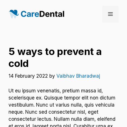
Skip
to
Menu
content
5 ways to prevent a
cold
14 February 2022
by
Vaibhav Bharadwaj
Ut eu ipsum venenatis, pretium massa id,
scelerisque ex. Quisque tempor elit non dictum
vestibulum. Nunc ut varius nulla, quis vehicula
neque. Nunc sed consectetur nisl, eget
consectetur lectus. Nullam nulla diam, eleifend
et eros id, laoreet porta nisl. Curabitur urna ex,